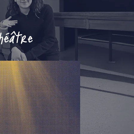
héâtre