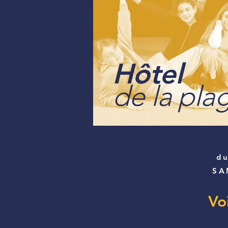
Hôtel
de la pla
d
SA
Vo