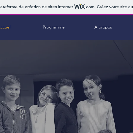
lateforme de création de sites internet
.com
. Créez votre site au
ccueil
Programme
À propos