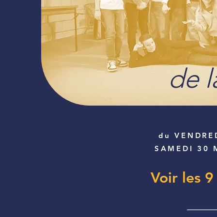
de l
du
VENDRE
SAMEDI 30
M
Voir les 