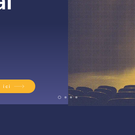
al
ici