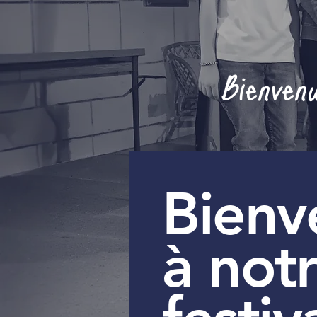
Bienven
​Bien
à not