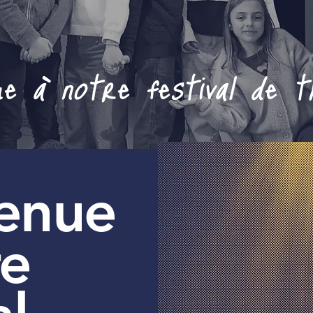
ue à notre festival de t
venue
re